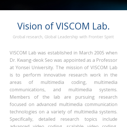
Vision of VISCOM Lab.
Grobal research, Global Leadership with Frontier Spirit
VISCOM Lab was established in March 2005 when
Dr. Kwang-deok Seo was appointed as a Professor
at Yonsei University. The mission of VISCOM Lab
is to perform innovative research work in the
areas of multimedia coding, multimedia
communications, and multimedia systems.
Members of the lab are pursuing research
focused on advanced multimedia communication
technologies on a variety of multimedia systems.
Specifically, detailed research topics include
advanced video coding, scalable video coding,