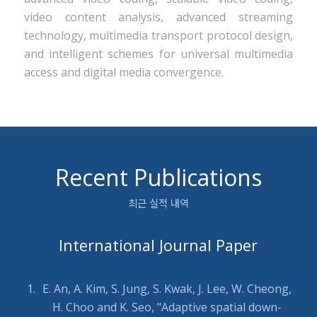
video content analysis, advanced streaming
technology, multimedia transport protocol design,
and intelligent schemes for universal multimedia
access and digital media convergence.
Recent Publications
최근 실적 내역
International Journal Paper
E. An, A. Kim, S. Jung, S. Kwak, J. Lee, W. Cheong,
H. Choo and K. Seo, "Adaptive spatial down-