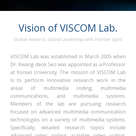
Vision of VISCOM Lab.
Grobal research, Global Leadership with Frontier Spirit
VISCOM Lab was established in March 2005 when
Dr. Kwang-deok Seo was appointed as a Professor
at Yonsei University. The mission of VISCOM Lab
is to perform innovative research work in the
areas of multimedia coding, multimedia
communications, and multimedia systems.
Members of the lab are pursuing research
focused on advanced multimedia communication
technologies on a variety of multimedia systems.
Specifically, detailed research topics include
advanced video coding, scalable video coding,