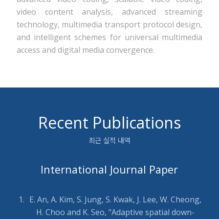
video content analysis, advanced streaming
technology, multimedia transport protocol design,
and intelligent schemes for universal multimedia
access and digital media convergence.
Recent Publications
최근 실적 내역
International Journal Paper
E. An, A. Kim, S. Jung, S. Kwak, J. Lee, W. Cheong,
H. Choo and K. Seo, "Adaptive spatial down-